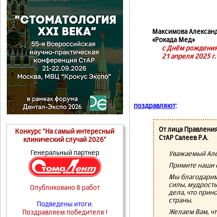
Максимова Александ
«Рокада Мед»
с Днём рождения
21 апреля 2025 г.
поздравляют
:
От лица Правлени
Конкурс "На самый интересный
СтАР Салеев Р.А.
клинический случай 2026"
Генеральный партнер
Уважаемый Але
Примите наши 
Мы благодарим 
силы, мудрость
Опубликовано 8 работ
дела, что прин
страны.
Подведены итоги.
Желаем Вам, чт
Поздравляем победителя !