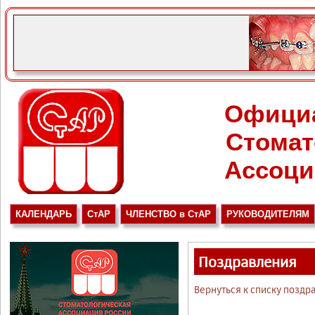
Офици
Стомат
Ассоци
КАЛЕНДАРЬ
СтАР
ЧЛЕНСТВО в СтАР
РУКОВОДИТЕЛЯМ
Поздравления
Вернуться к списку поздр