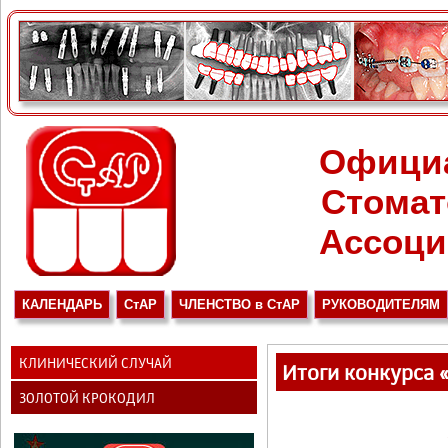
Офици
Стомат
Ассоци
КАЛЕНДАРЬ
СтАР
ЧЛЕНСТВО в СтАР
РУКОВОДИТЕЛЯМ
КЛИНИЧЕСКИЙ СЛУЧАЙ
Итоги конкурса 
ЗОЛОТОЙ КРОКОДИЛ