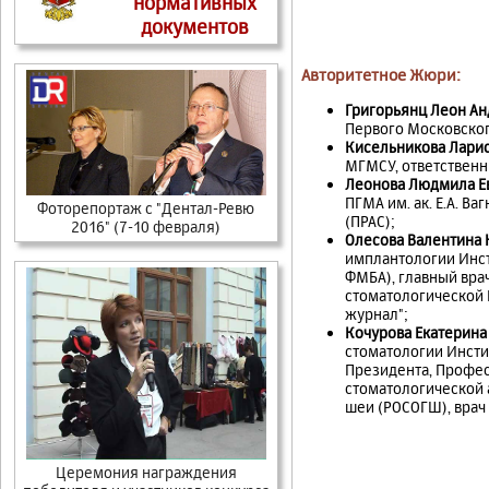
нормативных
документов
Авторитетное Жюри:
Григорьянц Леон А
Первого Московског
Кисельникова Ларис
МГМСУ, ответственн
Леонова Людмила Е
ПГМА им. ак. Е.А. 
Фоторепортаж c "Дентал-Ревю
(ПРАС);
2016" (7-10 февраля)
Олесова Валентина 
имплантологии Инс
ФМБА), главный вра
стоматологической 
журнал";
Кoчурова Екатерин
стоматологии Инсти
Президента, Профес
стоматологической 
шеи (РОСОГШ), врач
Церемония награждения