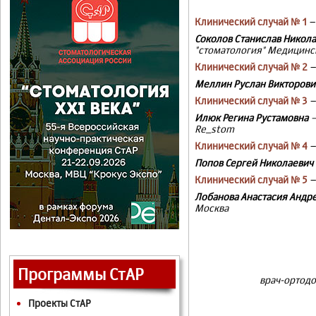
Клинический случай № 1
Соколов Станислав Никол
"стоматология" Медицинс
Клинический случай № 2
Меллин Руслан Викторови
Клинический случай № 3
Илюк Регина Рустамовна
–
Re_stom
Клинический случай № 4
Попов Сергей Николаевич
Клинический случай № 5
Лобанова Анастасия Андр
Москва
Программы СтАР
врач-ортодо
Проекты СтАР