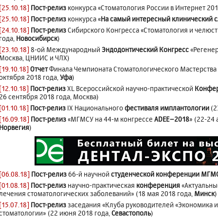
[25.10.18]
Пост-релиз
конкурса «Стоматология России в Интернет 201
[25.10.18]
Пост-релиз
конкурса «
На самый интересный клинический с
[24.10.18]
Пост-релиз
Сибирского Конгресса «Стоматология и челюст
года,
Новосибирск
)
[23.10.18]
8-ой Международный
Эндодонтический Конгресс
«Регенер
Москва, ЦНИИС и ЧЛХ)
[19.10.18]
Отчет
Финала Чемпионата Стоматологического Мастерства
октября 2018 года,
Уфа
)
[12.10.18]
Пост-релиз
XL Всероссийской научно-практической
Конфер
26 сентября 2018 года, Москва)
[01.10.18]
Пост-релиз
IX Национального
фестиваля имплантологии
(2
[16.09.18]
Пост-релиз
«МГМСУ на 44-м конгрессе
ADEE–2018
» (22-24 
Норвегия
)
[06.08.18]
Пост-релиз
66-й научной
студенческой конференции МГМ
[01.08.18]
Пост-релиз
научно-практическая
конференция
«Актуальны
лечения стоматологических заболеваний» (18 мая 2018 года,
Минск
)
[15.07.18]
Пост-релиз
заседания «Клуба руководителей «Экономика 
стоматологии» (22 июня 2018 года,
Севастополь
)