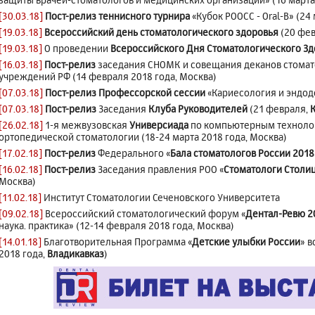
[30.03.18]
Пост-релиз теннисного турнира
«Кубок РООСС - Oral-B» (24
[19.03.18]
Всероссийский день стоматологического здоровья
(20 фев
[19.03.18]
О проведении
Всероссийского Дня Стоматологического З
[16.03.18]
Пост-релиз
заседания СНОМК и совещания деканов стомат
учреждений РФ (14 февраля 2018 года, Москва)
[07.03.18]
Пост-релиз Профессорской сессии
«Кариесология и эндодо
[07.03.18]
Пост-релиз
Заседания
Клуба Руководителей
(21 февраля,
[26.02.18]
1-я межвузовская
Универсиада
по компьютерным технолог
ортопедической стоматологии (18-24 марта 2018 года, Москва)
[17.02.18]
Пост-релиз
Федерального «
Бала стоматологов России 2018
[16.02.18]
Пост-релиз
Заседания правления РОО «
Стоматологи Столи
Москва)
[11.02.18]
Институт Стоматологии Сеченовского Университета
[09.02.18]
Всероссийский стоматологический форум «
Дентал-Ревю 2
наука. практика» (12-14 февраля 2018 года, Москва)
[14.01.18]
Благотворительная Программа «
Детские улыбки России
» в
2018 года,
Владикавказ
)