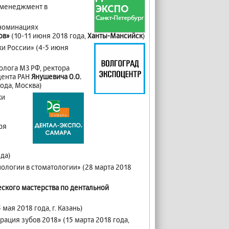
 менеджмент в
 номинациях
ов»
(10-11 июня 2018 года,
Ханты-Мансийск
)
и России» (4-5 июня
олога МЗ РФ, ректора
дента РАН
Янушевича О.О.
года, Москва)
ки
ря
ода)
логии в стоматологии» (28 марта 2018
ского мастерства по дентальной
 мая 2018 года, г. Казань)
рация зубов 2018» (15 марта 2018 года,