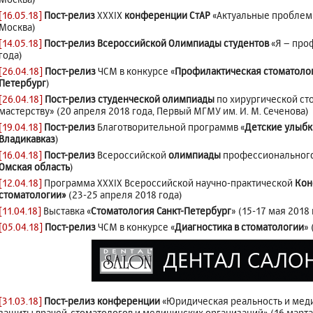
[16.05.18]
Пост-релиз
XXXIХ
конференции СтАР
«Актуальные проблемы
Москва)
[14.05.18]
Пост-релиз Всероссийской Олимпиады студентов
«Я – про
года)
[26.04.18]
Пост-релиз
ЧСМ в конкурсе «
Профилактическая стоматоло
Петербург
)
[26.04.18]
Пост-релиз студенческой олимпиады
по хирургической ст
мастерству» (20 апреля 2018 года, Первый МГМУ им. И. М. Сеченова)
[19.04.18]
Пост-релиз
Благотворительной программв «
Детские улыбк
Владикавказ
)
[16.04.18]
Пост-релиз
Всероссийской
олимпиады
профессионального 
Омская область
)
[12.04.18]
Программа XXXIX Всероссийской научно-практической
Кон
стоматологии»
(23-25 апреля 2018 года)
[11.04.18]
Выставка «
Стоматология Санкт-Петербург
» (15-17 мая 2018 
[05.04.18]
Пост-релиз
ЧСМ в конкурсе «
Диагностика в стоматологии
»
[31.03.18]
Пост-релиз конференции
«Юридическая реальность и меди
защиты врачей-стоматологов и медицинских организаций» (16 марта