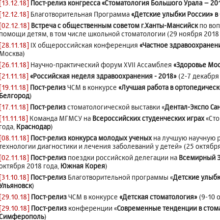
[13.12.18]
Пост-релиз
конгресса
«Стоматология Большого Урала – 20
[12.12.18]
Благотворительная Программа
«Детские улыбки России» в
[02.12.18]
Встреча с общественным советом г.Ханты-Мансийск
по воп
помощи детям, в том числе школьной стоматологии (29 ноября 2018 
[28.11.18]
IX общероссийская конференция
«Частное здравоохранен
Москва)
[26.11.18]
Научно-практический форум XVII Ассамблея
«Здоровье Мо
[21.11.18]
«Российская неделя здравоохранения - 2018»
(2-7 декабря
[19.11.18]
Пост-релиз
ЧСМ в конкурсе
«Лучшая работа в ортопедичес
Белгород
)
[17.11.18]
Пост-релиз
стоматологической выставки «
Дентал-Экспо Са
[11.11.18]
Команда МГМСУ на
Всероссийских студенческих играх
«Сто
года,
Краснодар
)
[08.11.18]
Пост-релиз конкурса молодых ученых
на лучшую научную 
технологии диагностики и лечения заболеваний у детей» (25 октября
[02.11.18]
Пост-релиз
поездки российской делегации на
Всемирный Э
октября 2018 года,
Южная Корея
)
[31.10.18]
Пост-релиз
Благотворительной программы «
Детские улыбк
Ульяновск
)
[29.10.18]
Пост-релиз
ЧСМ в конкурсе
«Детская стоматология»
(9-10 
[29.10.18]
Пост-релиз
конференции «
Современные тенденции в стом
Симферополь
)