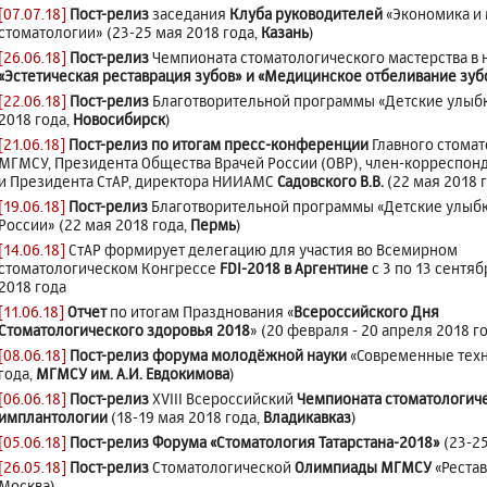
[07.07.18]
Пост-релиз
заседания
Клуба руководителей
«Экономика и
стоматологии» (23-25 мая 2018 года,
Казань
)
[26.06.18]
Пост-релиз
Чемпионата стоматологического мастерства в
«Эстетическая реставрация зубов» и «Медицинское отбеливание зуб
[22.06.18]
Пост-релиз
Благотворительной программы «Детские улыбк
2018 года,
Новосибирск
)
[21.06.18]
Пост-релиз по итогам пресс-конференции
Главного стомат
МГМСУ, Президента Общества Врачей России (ОВР), член-корреспон
и Президента СтАР, директора НИИАМС
Садовского В.В.
(22 мая 2018 
[19.06.18]
Пост-релиз
Благотворительной программы «Детские улыб
России» (22 мая 2018 года,
Пермь
)
[14.06.18]
СтАР формирует делегацию для участия во Всемирном
стоматологическом Конгрессе
FDI-2018 в Аргентине
с 3 по 13 сентяб
2018 года
[11.06.18]
Отчет
по итогам Празднования «
Всероссийского Дня
Стоматологического здоровья 2018
» (20 февраля - 20 апреля 2018 г
[08.06.18]
Пост-релиз форума молодёжной науки
«Современные техно
года,
МГМСУ им. А.И. Евдокимова
)
[06.06.18]
Пост-релиз
XVIII Всероссийский
Чемпионата стоматологиче
имплантологии
(18-19 мая 2018 года,
Владикавказ
)
[05.06.18]
Пост-релиз Форума «Стоматология Татарстана-2018»
(23-25
[26.05.18]
Пост-релиз
Стоматологической
Олимпиады МГМСУ
«Рестав
Москва)