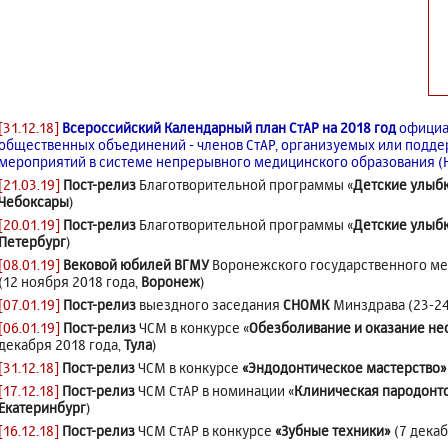
[31.12.18]
Всероссийский Календарный план СтАР на 2018 год
официа
общественных объединений - членов СтАР, организуемых или подд
мероприятий в системе непрерывного медицинского образования 
[21.03.19]
Пост-релиз
Благотворительной программы «
Детские улыб
Чебоксары
)
[20.01.19]
Пост-релиз
Благотворительной программы «
Детские улыб
Петербург
)
[08.01.19]
Вековой юбилей ВГМУ
Воронежского государственного мед
(12 ноября 2018 года,
Воронеж
)
[07.01.19]
Пост-релиз
выездного заседания
СНОМК
Минздрава (23-24
[06.01.19]
Пост-релиз
ЧСМ в конкурсе «
Обезболивание и оказание не
декабря 2018 года,
Тула
)
[31.12.18]
Пост-релиз
ЧСМ в конкурсе
«Эндодонтическое мастерство»
[17.12.18]
Пост-релиз
ЧСМ СтАР в номинации «
Клиническая пародонт
Екатеринбург
)
[16.12.18]
Пост-релиз
ЧСМ СтАР в конкурсе
«Зубные техники»
(7 декаб