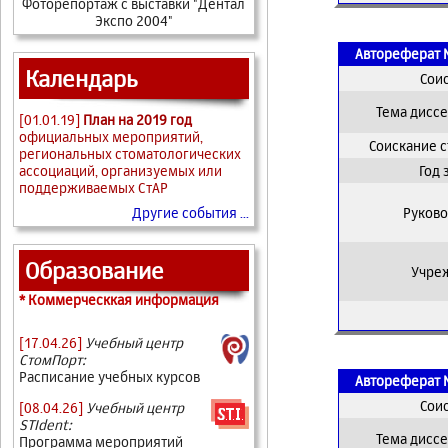
Фоторепортаж с выставки "Дентал
Экспо 2004"
Автореферат 
Календарь
Сои
Тема дисс
[01.01.19]
План на 2019 год
официальных мероприятий,
Соискание 
региональных стоматологических
Год
ассоциаций, организуемых или
поддерживаемых СтАР
Руково
Другие события ...
Образование
Учре
* Коммерческкая информация
[17.04.26]
Учебный центр
СтомПорт:
Расписание учебных курсов
Автореферат 
Сои
[08.04.26]
Учебный центр
STIdent:
Тема дисс
Программа мероприятий