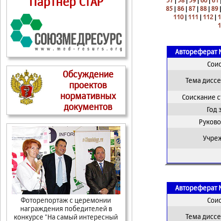
Партнер СтАР
57
|
58
|
59
|
60
|
61
85
|
86
|
87
|
88
|
89
110
|
111
|
112
|
1
1
Автореферат 
Сои
Обсуждение
Тема дисс
проектов
нормативных
Соискание 
документов
Год
Руково
Учре
Автореферат 
Фоторепортаж с церемонии
Сои
награждения победителей в
Тема дисс
конкурсе "На самый интересный