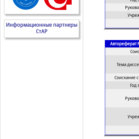
Руково
Учре
Информационные партнеры
СтАР
Автореферат 
Сои
Тема дисс
Соискание 
Год
Руково
Учре