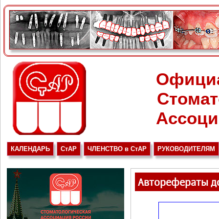
Офици
Стомат
Ассоци
КАЛЕНДАРЬ
СтАР
ЧЛЕНСТВО в СтАР
РУКОВОДИТЕЛЯМ
Авторефераты до