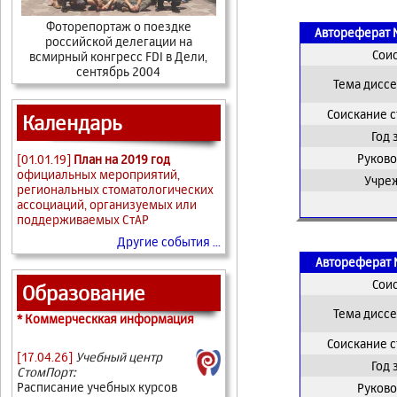
Фоторепортаж о поездке
Автореферат 
российской делегации на
Сои
всмирный конгресс FDI в Дели,
сентябрь 2004
Тема дисс
Соискание 
Календарь
Год
Руково
[01.01.19]
План на 2019 год
официальных мероприятий,
Учре
региональных стоматологических
ассоциаций, организуемых или
поддерживаемых СтАР
Другие события ...
Автореферат 
Сои
Образование
Тема дисс
* Коммерческкая информация
Соискание 
[17.04.26]
Учебный центр
Год
СтомПорт:
Расписание учебных курсов
Руково