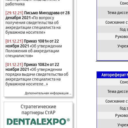
Сои
работника
Тема дисс
[29.12.21]
Письмо Минздрава от 28
декабря 2021
«По вопросу
Соискание 
получения свидетельства об
аккредитации специалиста на
Год
бумажном носителе»
Руково
[01.12.21]
Приказ 1081н от 22
ноября 2021
«Об утверждении
Учре
Положения об аккредитации
специалистов»
[01.12.21]
Приказ 1082н от 22
ноября 2021
«Об утверждении
порядка выдачи свидетельства об
Автореферат 
аккредитации специалиста на
Сои
бумажном носителе...»
Тема дисс
Дополнительная информация ...
Соискание 
Стратегические
Год
партнеры СтАР
Руково
Учре