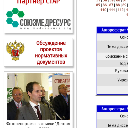
Партнер СтАР
57
|
58
|
59
|
60
|
61
85
|
86
|
87
|
88
|
89
110
|
111
|
112
|
1
1
Автореферат 
Сои
Обсуждение
Тема дисс
проектов
нормативных
Соискание 
документов
Год
Руково
Учре
Автореферат 
Сои
Фоторепортаж с выставки "Дентал
Тема дисс