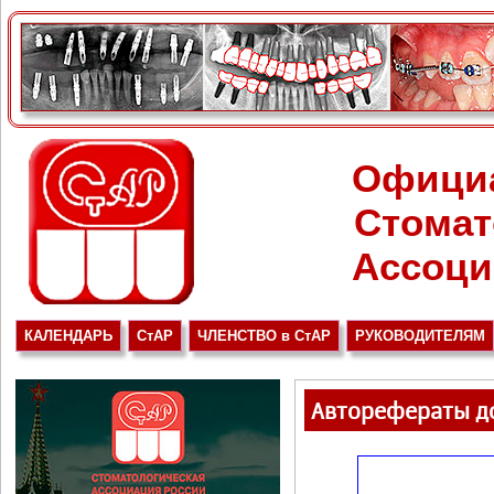
Офици
Стомат
Ассоци
КАЛЕНДАРЬ
СтАР
ЧЛЕНСТВО в СтАР
РУКОВОДИТЕЛЯМ
Авторефераты до