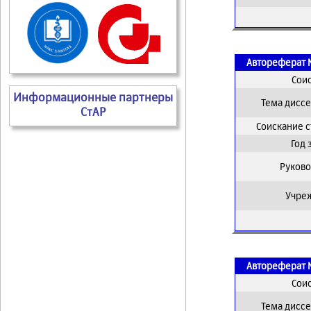
Автореферат 
Сои
Информационные партнеры
Тема дисс
СтАР
Соискание 
Год
Руково
Учре
Автореферат 
Сои
Тема дисс