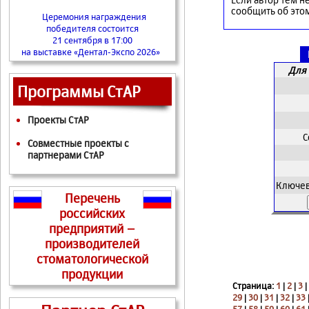
сообщить об это
Церемония награждения
победителя состоится
21 сентября в 17:00
на выставке «Дентал-Экспо 2026»
Для 
Программы СтАР
Проекты СтАР
С
Совместные проекты с
партнерами СтАР
Ключев
Перечень
российских
предприятий –
производителей
стоматологической
продукции
Страница:
1
|
2
|
3
|
29
|
30
|
31
|
32
|
33