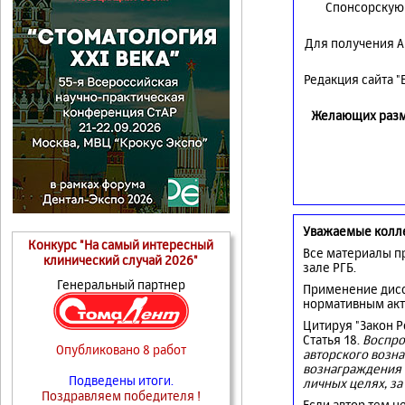
Спонсорскую 
Для получения А
Редакция сайта 
Желающих разме
Уважаемые колл
Конкурс "На самый интересный
Все материалы п
клинический случай 2026"
зале РГБ.
Генеральный партнер
Применение дисс
нормативным акт
Цитируя "Закон 
Статья 18.
Воспро
Опубликовано 8 работ
авторского возна
вознаграждения 
Подведены итоги.
личных целях, за
Поздравляем победителя !
Если автор тем н