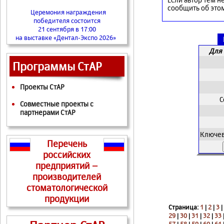
сообщить об это
Церемония награждения
победителя состоится
21 сентября в 17:00
на выставке «Дентал-Экспо 2026»
Для 
Программы СтАР
Проекты СтАР
С
Совместные проекты с
партнерами СтАР
Ключев
Перечень
российских
предприятий –
производителей
стоматологической
продукции
Страница:
1
|
2
|
3
|
29
|
30
|
31
|
32
|
33