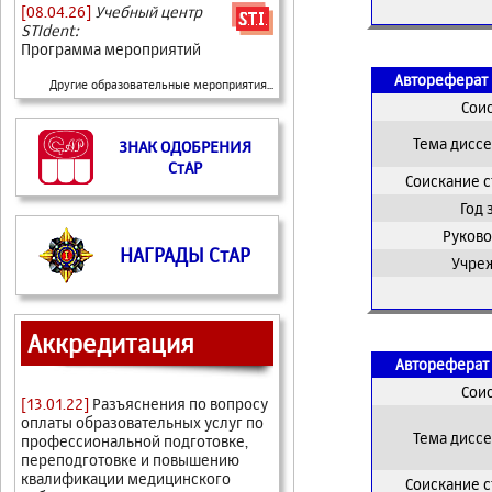
[08.04.26]
Учебный центр
STIdent:
Программа мероприятий
Автореферат 
Другие образовательные мероприятия...
Сои
Тема дисс
ЗНАК ОДОБРЕНИЯ
СтАР
Соискание 
Год
Руково
НАГРАДЫ СтАР
Учре
Аккредитация
Автореферат 
Сои
[13.01.22]
Разъяснения по вопросу
оплаты образовательных услуг по
Тема дисс
профессиональной подготовке,
переподготовке и повышению
квалификации медицинского
Соискание 