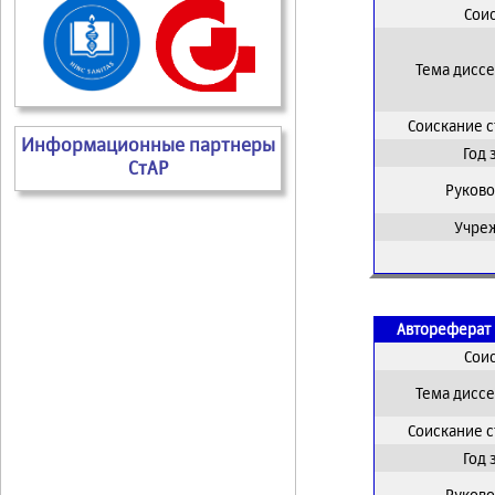
Сои
Тема дисс
Соискание 
Информационные партнеры
Год
СтАР
Руково
Учре
Автореферат 
Сои
Тема дисс
Соискание 
Год
Руково