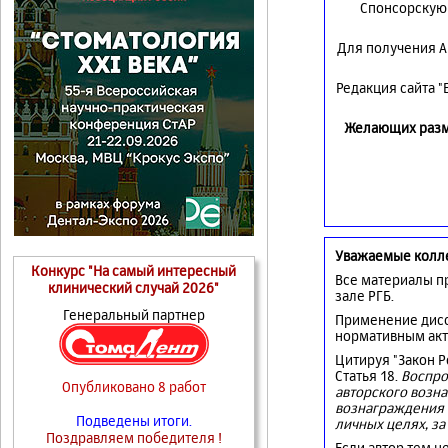
Спонсорскую 
Для получения А
Редакция сайта 
Желающих разме
Уважаемые колл
Конкурс "На самый интересный
Все материалы п
клинический случай 2026"
зале РГБ.
Генеральный партнер
Применение дисс
нормативным акт
Цитируя "Закон 
Статья 18.
Воспро
Опубликовано 8 работ
авторского возна
вознаграждения 
Подведены итоги.
личных целях, за
Поздравляем победителя !
Если автор тем н