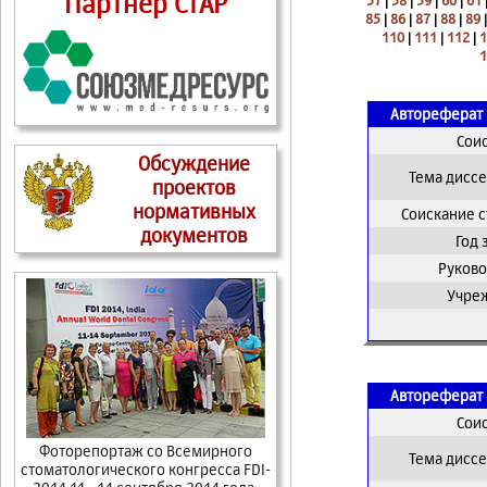
Партнер СтАР
57
|
58
|
59
|
60
|
61
85
|
86
|
87
|
88
|
89
110
|
111
|
112
|
1
1
Автореферат 
Сои
Обсуждение
Тема дисс
проектов
нормативных
Соискание 
документов
Год
Руково
Учре
Автореферат 
Сои
Фоторепортаж cо Всемирного
Тема дисс
стоматологического конгресса FDI-