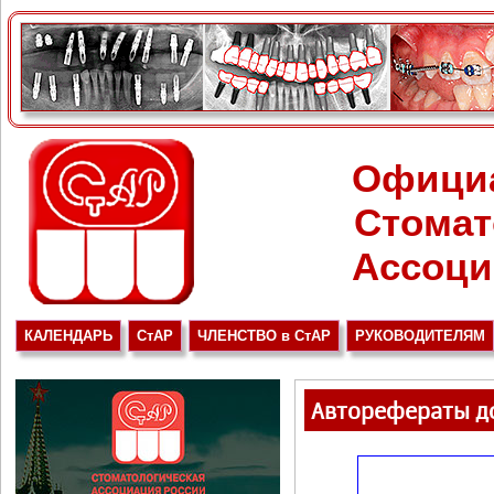
Офици
Стомат
Ассоци
КАЛЕНДАРЬ
СтАР
ЧЛЕНСТВО в СтАР
РУКОВОДИТЕЛЯМ
Авторефераты до