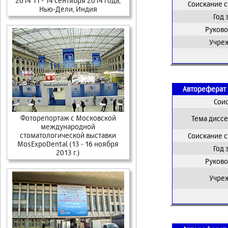
2014 11 - 14 сентября 2014 года,
Соискание 
Нью-Дели, Индия
Год
Руково
Учре
Автореферат 
Сои
Фоторепортаж c Московской
Тема дисс
международной
стоматологической выставки
Соискание 
MosExpoDental (13 - 16 ноября
Год
2013 г.)
Руково
Учре