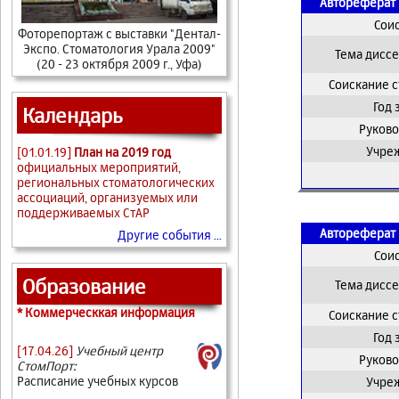
Автореферат 
Сои
Фоторепортаж с выставки "Дентал-
Экспо. Стоматология Урала 2009"
Тема дисс
(20 - 23 октября 2009 г., Уфа)
Соискание 
Год
Календарь
Руково
Учре
[01.01.19]
План на 2019 год
официальных мероприятий,
региональных стоматологических
ассоциаций, организуемых или
поддерживаемых СтАР
Автореферат 
Другие события ...
Сои
Образование
Тема дисс
* Коммерческкая информация
Соискание 
Год
[17.04.26]
Учебный центр
Руково
СтомПорт:
Расписание учебных курсов
Учре