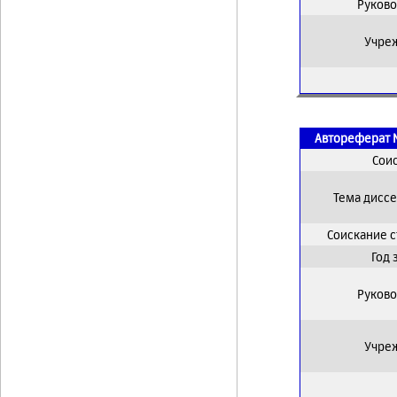
Руково
Учре
Автореферат 
Сои
Тема дисс
Соискание 
Год
Руково
Учре