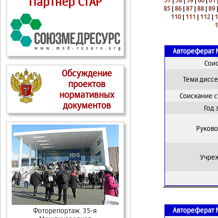
Партнер СтАР
57
|
58
|
59
|
60
|
61
85
|
86
|
87
|
88
|
89
110
|
111
|
112
|
1
1
Автореферат 
Сои
Обсуждение
Тема дисс
проектов
нормативных
Соискание 
документов
Год
Руково
Учре
Автореферат 
Фоторепортаж. 35-я