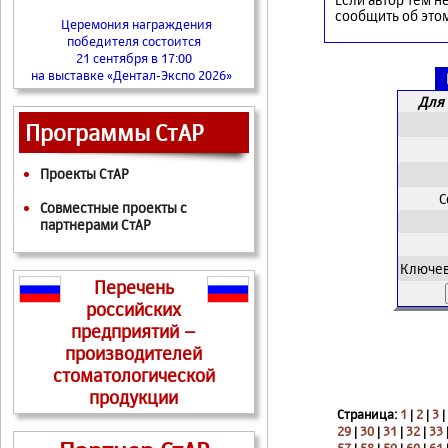
сообщить об это
Церемония награждения
победителя состоится
21 сентября в 17:00
на выставке «Дентал-Экспо 2026»
Для 
Программы СтАР
Проекты СтАР
С
Совместные проекты с
партнерами СтАР
Ключев
Перечень
российских
предприятий –
производителей
стоматологической
продукции
Страница:
1
|
2
|
3
|
29
|
30
|
31
|
32
|
33