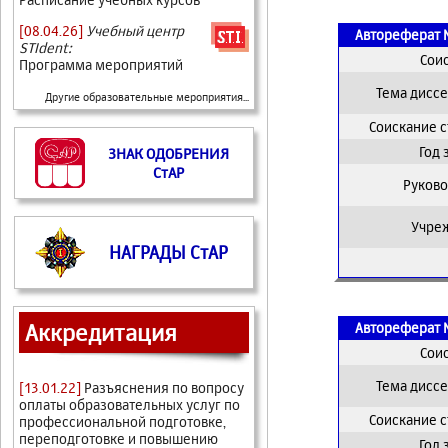
[08.04.26]
Учебный центр
Автореферат 
STIdent:
Сои
Программа мероприятий
Тема дисс
Другие образовательные мероприятия...
Соискание 
Год
ЗНАК ОДОБРЕНИЯ
СтАР
Руково
Учре
НАГРАДЫ СтАР
Аккредитация
Автореферат 
Сои
Тема дисс
[13.01.22]
Разъяснения по вопросу
оплаты образовательных услуг по
Соискание 
профессиональной подготовке,
переподготовке и повышению
Год