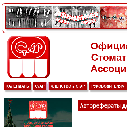
Офици
Стомат
Ассоци
КАЛЕНДАРЬ
СтАР
ЧЛЕНСТВО в СтАР
РУКОВОДИТЕЛЯМ
Авторефераты до