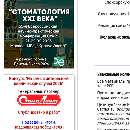
Спонсорскую 
Для получения А
Редакция сайта 
Желающих разме
Уважаемые колл
Конкурс "На самый интересный
Все материалы п
клинический случай 2026"
зале РГБ.
Генеральный партнер
Применение дисс
нормативным акт
Цитируя "Закон 
Статья 18.
Воспро
Опубликовано 8 работ
авторского возна
вознаграждения 
Подведены итоги.
личных целях, за
Поздравляем победителя !
Если автор тем н