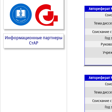
Автореферат 
Сои
Тема дисс
Соискание 
Информационные партнеры
Год
СтАР
Руково
Учре
Автореферат 
Сои
Тема дисс
Соискание 
Год