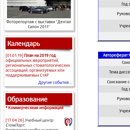
Год
Руково
Фоторепортаж с выставки "Дентал
Учре
Салон 2011"
Календарь
Автореферат 
[01.01.19]
План на 2019 год
официальных мероприятий,
Сои
региональных стоматологических
ассоциаций, организуемых или
Тема дисс
поддерживаемых СтАР
Соискание 
Другие события ...
Год
Образование
Руково
* Коммерческкая информация
Учре
[17.04.26]
Учебный центр
СтомПорт:
Расписание учебных курсов