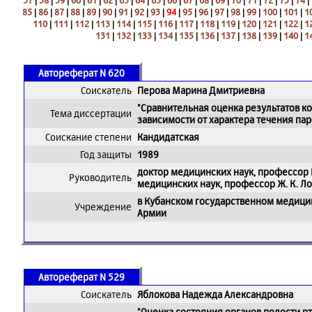
57
|
58
|
59
|
60
|
61
|
62
|
63
|
64
|
65
|
66
|
67
|
68
|
69
|
70
|
71
|
72
|
73
|
74
|
85
|
86
|
87
|
88
|
89
|
90
|
91
|
92
|
93
|
94
|
95
|
96
|
97
|
98
|
99
|
100
|
101
|
1
110
|
111
|
112
|
113
|
114
|
115
|
116
|
117
|
118
|
119
|
120
|
121
|
122
|
1
131
|
132
|
133
|
134
|
135
|
136
|
137
|
138
|
139
|
140
|
1
Автореферат N 620
Соискатель
Перова Марина Дмитриевна
"Сравнительная оценка результатов к
Тема диссертации
зависимости от характера течения па
Соискание степени
Кандидатская
Год защиты
1989
доктор медицинских наук, профессор Г
Руководитель
медицинских наук, профессор Ж. К. Л
в Кубанском государственном медици
Учреждение
Армии
Автореферат N 529
Соискатель
Яблокова Надежда Александровна
"Оценка состояния органов полости р