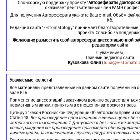
Спонсорскую поддержку проекту "
Авторефераты докторски
оказывает действительный член РАМН професс
Для получения Автореферата укажите Ваш e-mail. Объём файл
Кб.
Редакция сайта "E-stomatology" принимает благотворительные
проекта. Спасибо за поддержк
Желающих разместить свой автореферат диссертационной раб
редактором сайта
С уважением,
Главный редактор сайта
Кузовкова Юлия
(
Julia@e-stomatolo
Уважаемые коллеги!
Все материалы представленные на данном сайте получены на о
зале РГБ.
Применение диссертаций заказчиком должно осуществляться с
нормативным актам, принятым в отношении авторского права.
Цитируя "Закон Российской Федерации Об авторском праве и с
Статья 18.
Воспроизведение произведения в личных целях без с
авторского вознаграждения 1. Допускается без согласия автора
вознаграждения воспроизведение правомерно обнародованног
личных целях, за исключением случаев, предусмотренных стать
Если автор тем не менее возражает против использования свое