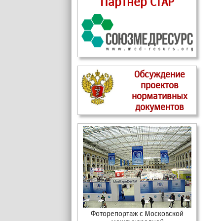
Партнер СтАР
Обсуждение
проектов
нормативных
документов
Фоторепортаж c Московской