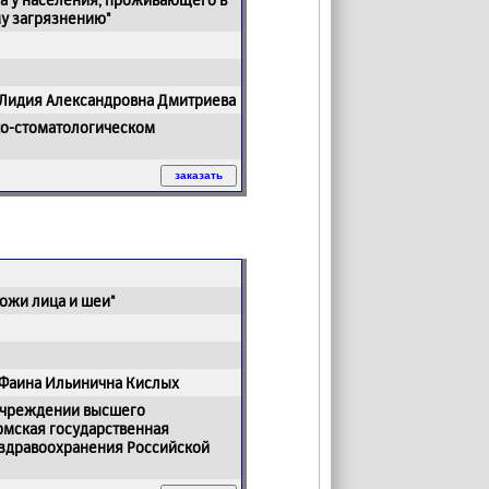
у загрязнению"
 Лидия Александровна Дмитриева
ко-стоматологическом
ожи лица и шеи"
 Фаина Ильинична Кислых
 учреждении высшего
мская государственная
 здравоохранения Российской