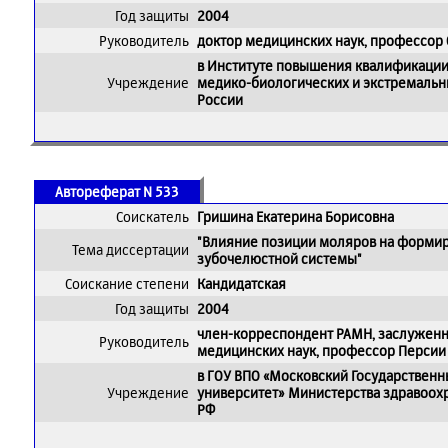
Год защиты
2004
Руководитель
доктор медицинских наук, профессор
в Институте повышения квалификаци
Учреждение
медико-биологических и экстремаль
России
Автореферат N 533
Соискатель
Гришина Екатерина Борисовна
"Влияние позиции моляров на форми
Тема диссертации
зубочелюстной системы"
Соискание степени
Кандидатская
Год защиты
2004
член-корреспондент РАМН, заслуженн
Руководитель
медицинских наук, профессор Персии
в ГОУ ВПО «Московский Государствен
Учреждение
университет» Министерства здравоох
РФ