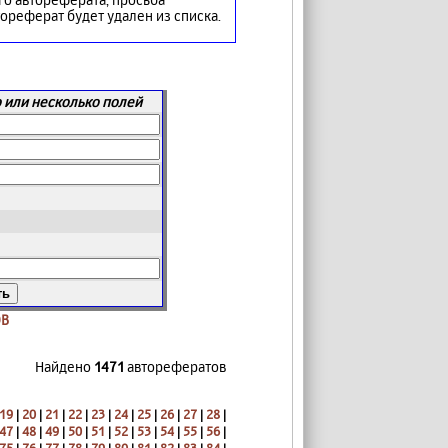
втореферат будет удален из списка.
 или несколько полей
ОВ
Найдено
1471
авторефератов
19
|
20
|
21
|
22
|
23
|
24
|
25
|
26
|
27
|
28
|
47
|
48
|
49
|
50
|
51
|
52
|
53
|
54
|
55
|
56
|