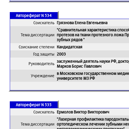
Автореферат N 534
Соискатель
Грязнова Елена Евгеньевна
"Сравнительная характеристика спос
Тема диссертации
протезов на ткани протезного ложа П
зубных рядов "
Соискание степени
Кандидатская
Год защиты
2003
заслуженный деятель науки РФ, докто
Руководитель
Марков Борис Павлович
в Московском государственном меди
Учреждение
университете МЗ РФ
Автореферат N 535
Соискатель
Ермолов Виктор Викторович
"Лазерная профилактика пародонтал
Тема диссертации
ортопедическом лечении зубными н
металлокерамическими протезами"