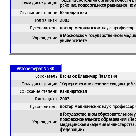
Тема диссертации
районах, подвергшихся радиационном
Соискание степени
Кандидатская
Год защиты
2003
Руководитель
доктор медицинских наук, профессор
в Московском государственном меди
Учреждение
университете
Автореферат N 530
Соискатель
Василюк Владимир Павлович
Тема диссертации
"Хирургическое лечение увядающей к
Соискание степени
Кандидатская
Год защиты
2003
Руководитель
доктор медицинских наук, профессор
в Государственном образовательном
профессионального образования «Пер
Учреждение
медицинская академия министерства
федерации»