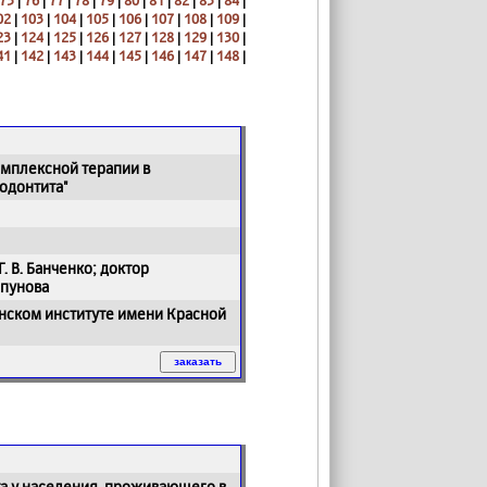
75
|
76
|
77
|
78
|
79
|
80
|
81
|
82
|
83
|
84
|
02
|
103
|
104
|
105
|
106
|
107
|
108
|
109
|
23
|
124
|
125
|
126
|
127
|
128
|
129
|
130
|
41
|
142
|
143
|
144
|
145
|
146
|
147
|
148
|
омплексной терапии в
родонтита"
. В. Банченко; доктор
опунова
нском институте имени Красной
та у населения, проживающего в