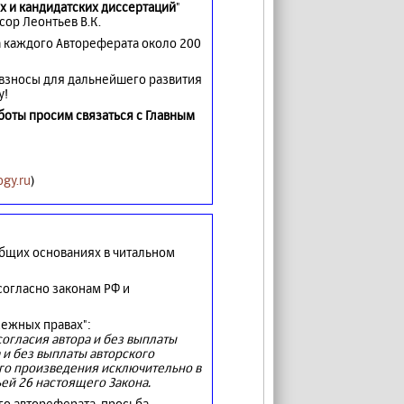
х и кандидатских диссертаций
"
ор Леонтьев В.К.
а каждого Автореферата около 200
 взносы для дальнейшего развития
у!
оты просим связаться с Главным
gy.ru
)
бщих основаниях в читальном
огласно законам РФ и
межных правах":
огласия автора и без выплаты
 и без выплаты авторского
о произведения исключительно в
ей 26 настоящего Закона.
го автореферата, просьба