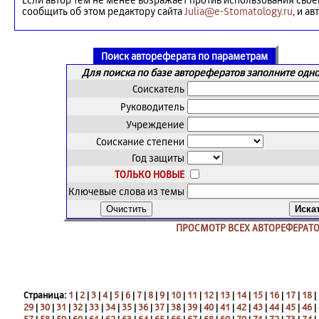
сообщить об этом редактору сайта
Julia@e-Stomatology.ru
, и а
Поиск автореферата по параметрам
Для поиска по базе авторефератов заполните одно
Соискатель
Руководитель
Учреждение
Соискание степени
Год защиты
ТОЛЬКО НОВЫЕ
Ключевые слова из темы
ПРОСМОТР ВСЕХ АВТОРЕФЕРАТ
Страница:
1
|
2
|
3
|
4
|
5
|
6
|
7
|
8
|
9
|
10
|
11
|
12
|
13
|
14
|
15
|
16
|
17
|
18
|
29
|
30
|
31
|
32
|
33
|
34
|
35
|
36
|
37
|
38
|
39
|
40
|
41
|
42
|
43
|
44
|
45
|
46
|