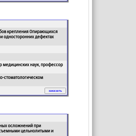
обов крепления Опирающихся
ри односторонних дефектах
р медицинских наук, профессор
ко-стоматологическом
ьных осложнений при
есъемными цельнолитыми и