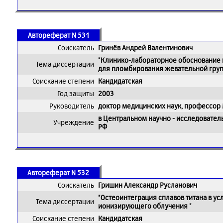
Автореферат N 531
Соискатель
Гринёв Андрей Валентинович
"Клинико-лабораторное обоснование 
Тема диссертации
для пломбирования жевательной груп
Соискание степени
Кандидатская
Год защиты
2003
Руководитель
доктор медицинских наук, профессор
в Центральном научно - исследовател
Учреждение
РФ
Автореферат N 532
Соискатель
Гришин Александр Русланович
"Остеоинтеграция сплавов титана в у
Тема диссертации
ионизирующего облучения "
Соискание степени
Кандидатская