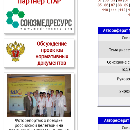
Партнер СтАР
57
|
58
|
59
|
60
|
61
85
|
86
|
87
|
88
|
89
110
|
111
|
112
|
1
1
Автореферат 
Сои
Обсуждение
проектов
Тема дисс
нормативных
Соискание 
документов
Год
Руково
Учре
Фоторепортаж о поездке
Автореферат 
российской делегации на
Сои