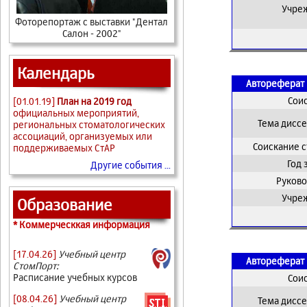
Учре
Фоторепортаж с выставки "Дентал
Салон - 2002"
Календарь
Автореферат 
Сои
[01.01.19]
План на 2019 год
официальных мероприятий,
Тема дисс
региональных стоматологических
ассоциаций, организуемых или
Соискание 
поддерживаемых СтАР
Год
Другие события ...
Руково
Учре
Образование
* Коммерческкая информация
[17.04.26]
Учебный центр
Автореферат 
СтомПорт:
Расписание учебных курсов
Сои
[08.04.26]
Учебный центр
Тема дисс