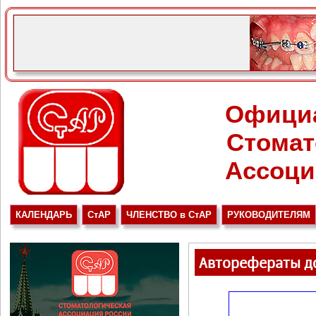
Офици
Стомат
Ассоци
КАЛЕНДАРЬ
СтАР
ЧЛЕНСТВО в СтАР
РУКОВОДИТЕЛЯМ
Авторефераты до