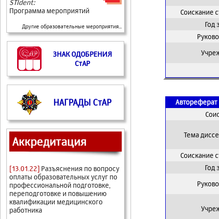
STIdent:
Программа мероприятий
Соискание 
Год
Другие образовательные мероприятия...
Руково
Учре
ЗНАК ОДОБРЕНИЯ
СтАР
НАГРАДЫ СтАР
Автореферат 
Сои
Тема дисс
Аккредитация
Соискание 
Год
[13.01.22]
Разъяснения по вопросу
оплаты образовательных услуг по
Руково
профессиональной подготовке,
переподготовке и повышению
квалификации медицинского
Учре
работника