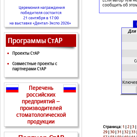
сообщить об это
Церемония награждения
победителя состоится
21 сентября в 17:00
на выставке «Дентал-Экспо 2026»
Для 
Программы СтАР
Проекты СтАР
С
Совместные проекты с
партнерами СтАР
Ключев
Перечень
российских
предприятий –
производителей
стоматологической
продукции
Страница:
1
|
2
|
3
|
29
|
30
|
31
|
32
|
33