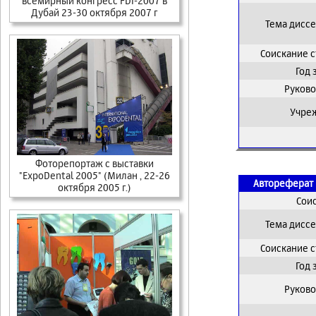
всемирный конгресс FDI-2007 в
Дубай 23-30 октября 2007 г
Тема дисс
Соискание 
Год
Руково
Учре
Фоторепортаж с выставки
"ExpoDental 2005" (Милан , 22-26
Автореферат 
октября 2005 г.)
Сои
Тема дисс
Соискание 
Год
Руково