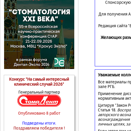
Спонсорскую 
Для получения А
Редакция сайта 
Желающих разме
Уважаемые колл
Конкурс "На самый интересный
Все материалы п
клинический случай 2026"
зале РГБ.
Генеральный партнер
Применение дисс
нормативным акт
Цитируя "Закон 
Статья 18.
Воспро
Опубликовано 8 работ
авторского возна
вознаграждения 
Подведены итоги.
личных целях, за
Поздравляем победителя !
Если автор тем н